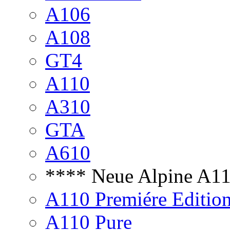
A106
A108
GT4
A110
A310
GTA
A610
**** Neue Alpine A1
A110 Premiére Editio
A110 Pure