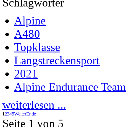
Schlagwörter
Alpine
A480
Topklasse
Langstreckensport
2021
Alpine Endurance Team
weiterlesen ...
1
2
3
4
5
Weiter
Ende
Seite 1 von 5