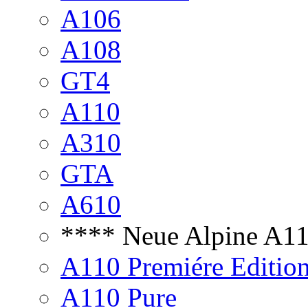
A106
A108
GT4
A110
A310
GTA
A610
**** Neue Alpine A1
A110 Premiére Editio
A110 Pure